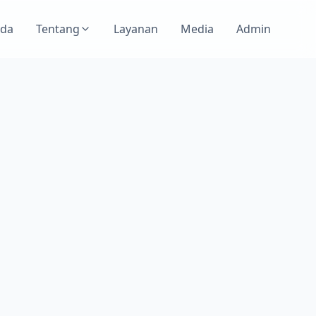
nda
Tentang
Layanan
Media
Admin