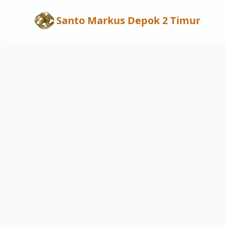
Santo Markus Depok 2 Timur