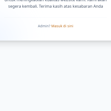
segera kembali. Terima kasih atas kesabaran Anda
Admin?
Masuk di sini