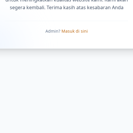
segera kembali. Terima kasih atas kesabaran Anda
Admin?
Masuk di sini