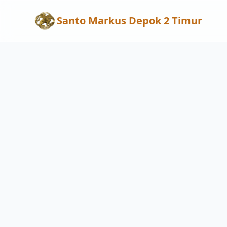
Santo Markus Depok 2 Timur