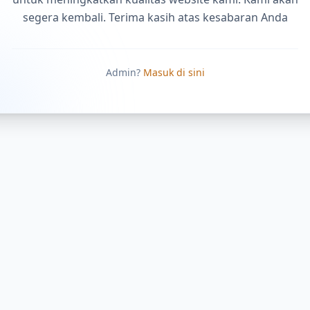
segera kembali. Terima kasih atas kesabaran Anda
Admin?
Masuk di sini