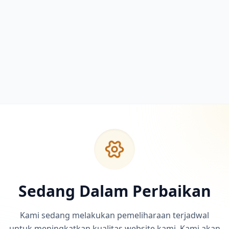
Sedang Dalam Perbaikan
Kami sedang melakukan pemeliharaan terjadwal
untuk meningkatkan kualitas website kami. Kami akan