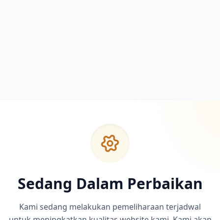
Sedang Dalam Perbaikan
Kami sedang melakukan pemeliharaan terjadwal
untuk meningkatkan kualitas website kami. Kami akan